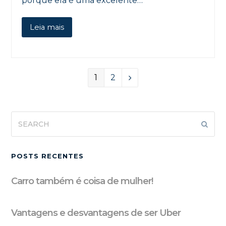
porque ela é uma excelente…
Leia mais
Page
Page
1
2
Next
Search
Subm
POSTS RECENTES
Carro também é coisa de mulher!
Vantagens e desvantagens de ser Uber