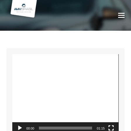
Tocador
de
vídeo
00:00
01:15