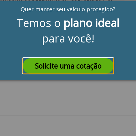
Quer manter seu veículo protegido?
Temos o
plano ideal
hoje.
para você!
Solicite uma cotação