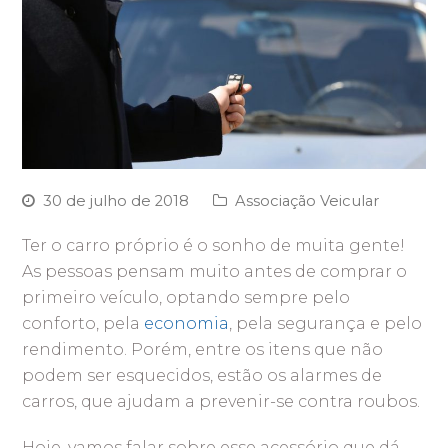
30 de julho de 2018
Associação Veicular
Ter o carro próprio é o sonho de muita gente!
As pessoas pensam muito antes de comprar o
primeiro veículo, optando sempre pelo
conforto, pela
economia
, pela segurança e pelo
rendimento. Porém, entre os itens que não
podem ser esquecidos, estão os alarmes de
carros, que ajudam a prevenir-se contra roubos.
Hoje, vamos falar sobre esse acessório que dá