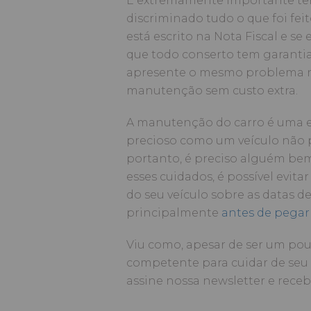
É extremamente importante ter 
discriminado tudo o que foi feit
está escrito na Nota Fiscal e se 
que todo conserto tem garantia l
apresente o mesmo problema ne
manutenção sem custo extra.
A manutenção do carro é uma e
precioso como um veículo não 
portanto, é preciso alguém bem
esses cuidados, é possível evita
do seu veículo sobre as datas d
principalmente
antes de pegar
Viu como, apesar de ser um pouco
competente para cuidar de seu 
assine nossa newsletter e rece