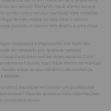
esse documento em mãos, afinal, é lá que está
o no seu veículo. Portanto, fique atento ao que
ela condiz com o serviço realizado. Vale ressaltar
egal de três meses, ou seja, caso o veículo
sse período, o cliente tem direito a uma nova
tapa necessária e importante. Um bem tão
pode ser reparado por qualquer pessoa,
 capacitado para realizar esses reparos. Com
r problemas futuros, logo, fique atento ao manual
e revisão e leve ao seu mecânico de confiança,
 a estrada
.
 difícil, é possível encontrar um profissional
automóvel? Para ter acesso a mais informações,
ba conteúdos novos.