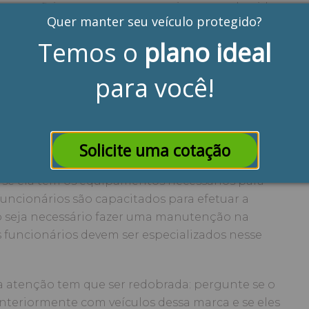
e nas oficinas e pergunte a amigos e conhecidos
Quer manter seu veículo protegido?
serviço.
Temos o
plano ideal
l achar um mecânico que seja especialista em
lo, mas achando um bom profissional em
para você!
ar pessoas de confiança em outras áreas, quando
Solicite uma cotação
e trabalho
eja se ela tem os equipamentos necessários para
s funcionários são capacitados para efetuar a
 seja necessário fazer uma manutenção na
os funcionários devem ser especializados nesse
 a atenção tem que ser redobrada: pergunte se o
nteriormente com veículos dessa marca e se eles