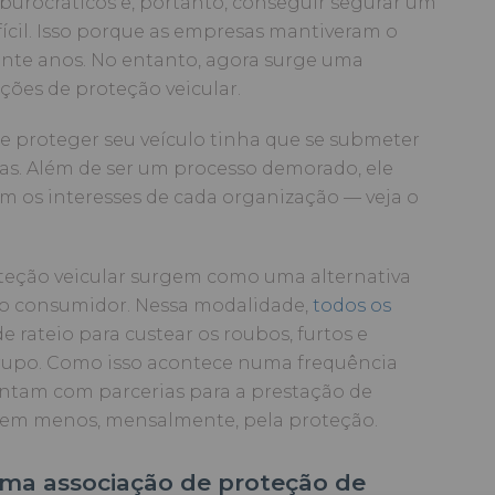
 burocráticos e, portanto, conseguir segurar um
fícil. Isso porque as empresas mantiveram o
te anos. No entanto, agora surge uma
ações de proteção veicular.
e proteger seu veículo tinha que se submeter
as. Além de ser um processo demorado, ele
 os interesses de cada organização — veja o
teção veicular surgem como uma alternativa
a o consumidor. Nessa modalidade,
todos os
 rateio para custear os roubos, furtos e
rupo. Como isso acontece numa frequência
ontam com parcerias para a prestação de
bem menos, mensalmente, pela proteção.
uma associação de proteção de