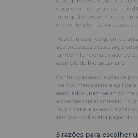
Os seguros estão cada vez mais
veículo tornou-se ainda mais di
monopólio desse mercado duran
excelente alternativa: as associ
Nos últimos anos, quem quisess
aos processos dessas segurador
também funciona de acordo com
exemplo do
Rio de Janeiro
.
Contudo, as associações de pro
melhor, mais barata e ágil par
associados unem-se
em forma de
acidentes que acontecem no g
muito baixa e as associações c
serviços, você acaba pagando 
5 razões para escolher 