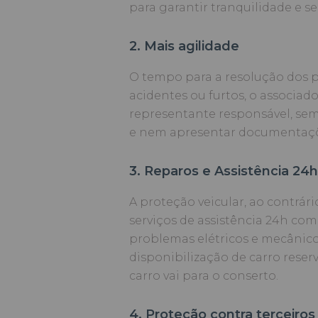
para garantir tranquilidade e s
2. Mais agilidade
O tempo para a resolução dos
acidentes ou furtos, o associa
representante responsável, se
e nem apresentar documentaçõ
3. Reparos e Assistência 24h
A proteção veicular, ao contrá
serviços de assistência 24h com
problemas elétricos e mecânicos
disponibilização de carro reser
carro vai para o conserto.
4. Proteção contra terceiros