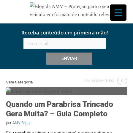
P
Blog da
r
o
c
Receba conteúdo em primeira mão!
Proteção
u
r
a
seu veíc
r
p
formato 
o
r
0
:
TEMPO DE LEITURA
Sem Categoria
conteúd
Quando um Parabrisa Trincado
relevant
Gera Multa? – Guia Completo
por
AMV Brasil